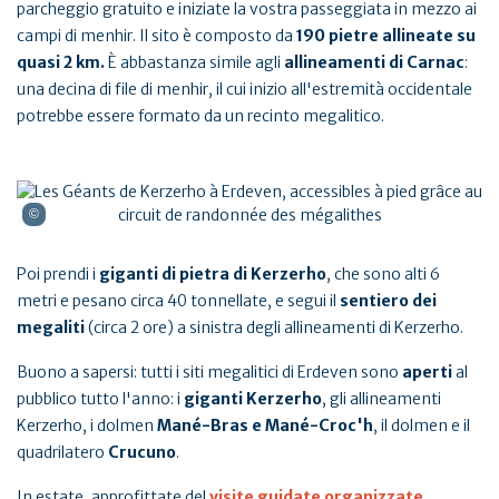
parcheggio gratuito e iniziate la vostra passeggiata in mezzo ai
campi di menhir. Il sito è composto da
190 pietre allineate su
quasi 2 km.
È abbastanza simile agli
allineamenti di Carnac
:
una decina di file di menhir, il cui inizio all'estremità occidentale
potrebbe essere formato da un recinto megalitico.
Poi prendi i
giganti di pietra di Kerzerho
, che sono alti 6
metri e pesano circa 40 tonnellate, e segui il
sentiero dei
megaliti
(circa 2 ore) a sinistra degli allineamenti di Kerzerho.
Buono a sapersi: tutti i siti megalitici di Erdeven sono
aperti
al
pubblico tutto l'anno: i
giganti
Kerzerho
, gli allineamenti
Kerzerho, i dolmen
Mané-Bras e Mané-Croc'h
, il dolmen e il
quadrilatero
Crucuno
.
In estate, approfittate del
visite guidate organizzate