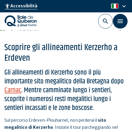
Skip
keyboard_arrow_down
accessibility_new
Accessibilità
it
to
main
content
Scoprire gli allineamenti Kerzerho a
Erdeven
Gli allineamenti di Kerzerho sono il più
importante sito megalitico della Bretagna dopo
Carnac
. Mentre camminate lungo i sentieri,
scoprite i numerosi resti megalitici lungo i
sentieri incassati e le zone boscose.
Sul percorso Erdeven-Plouharnel, non perderai il
sito
megalitico di Kerzerho
. Iniziate il tour parcheggiando nel