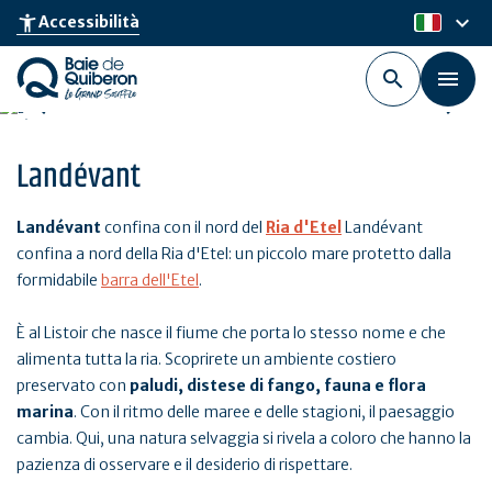
Skip
keyboard_arrow_down
accessibility_new
Accessibilità
it
to
main
content
Landévant
Landévant
confina con il nord del
Ria d'Etel
Landévant
confina a nord della Ria d'Etel: un piccolo mare protetto dalla
formidabile
barra dell'Etel
.
È al Listoir che nasce il fiume che porta lo stesso nome e che
alimenta tutta la ria. Scoprirete un ambiente costiero
preservato con
paludi, distese di fango, fauna e flora
marina
. Con il ritmo delle maree e delle stagioni, il paesaggio
cambia. Qui, una natura selvaggia si rivela a coloro che hanno la
pazienza di osservare e il desiderio di rispettare.