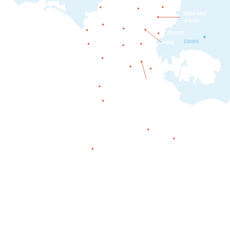
Plumergat
Brec'h
Locoal-
Sainte-Anne
Mendon
-d’Auray
Belz
Etel
Pluneret
Ploemel
Erdeven
Vannes
Auray
Crac'h
Carnac
Plouharnel
Locmariaquer
La Trinité-
sur-Mer
Saint-Philibert
Saint-Pierre-Quiberon
Quiberon
Houat
Hœdic
Belle-île-en-mer