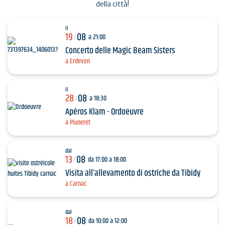
della città!
il
19
08
a 21:00
/
Concerto delle Magic Beam Sisters
a Erdeven
il
28
08
a 18:30
/
Apéros Klam - Ordoeuvre
a Pluneret
dal
13
08
da 17:00 a 18:00
/
Visita all’allevamento di ostriche da Tibidy
a Carnac
dal
18
08
da 10:00 a 12:00
/