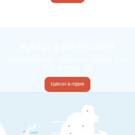
Esplorare la baia di Quiberon
Una destinazione turistica aperta al mare e alle isole, a meno
di 3 ore di treno da Parigi!
Esplorare la regione
Camors
Landévant
Pluvigner
Lorient
Landaul