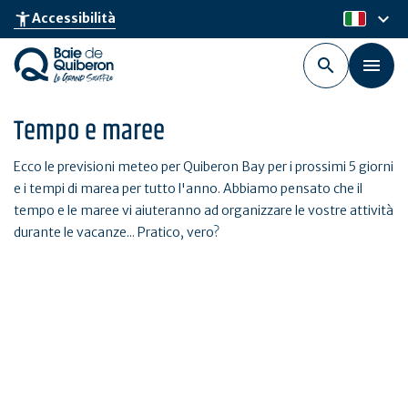
Skip
keyboard_arrow_down
accessibility_new
Accessibilità
it
to
main
content
Tempo e maree
Ecco le previsioni meteo per Quiberon Bay per i prossimi 5 giorni
e i tempi di marea per tutto l'anno. Abbiamo pensato che il
tempo e le maree vi aiuteranno ad organizzare le vostre attività
durante le vacanze... Pratico, vero?
Maree
Trova tutti i tempi di marea dell'anno a La Trinité-sur-Mer,
Quiberon Port Haliguen, Étel e Locmariaquer.