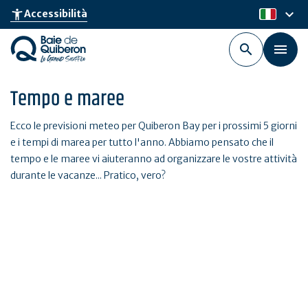
Skip
keyboard_arrow_down
accessibility_new
Accessibilità
it
to
main
content
Tempo e maree
Ecco le previsioni meteo per Quiberon Bay per i prossimi 5 giorni
e i tempi di marea per tutto l'anno. Abbiamo pensato che il
tempo e le maree vi aiuteranno ad organizzare le vostre attività
durante le vacanze... Pratico, vero?
Maree
Trova tutti i tempi di marea dell'anno a La Trinité-sur-Mer,
Quiberon Port Haliguen, Étel e Locmariaquer.