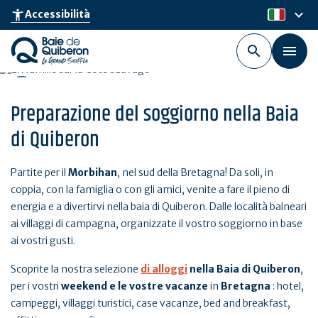
Skip
keyboard_arrow_down
accessibility_new
Accessibilità
it
to
main
content
Preparazione del soggiorno nella Baia
di Quiberon
Partite per il
Morbihan
, nel sud della Bretagna! Da soli, in
coppia, con la famiglia o con gli amici, venite a fare il pieno di
energia e a divertirvi nella baia di Quiberon. Dalle località balneari
ai villaggi di campagna, organizzate il vostro soggiorno in base
ai vostri gusti.
Scoprite la nostra selezione
di alloggi
nella
Baia di Quiberon
,
per i vostri
weekend e le vostre vacanze
in
Bretagna
: hotel,
campeggi, villaggi turistici, case vacanze, bed and breakfast,