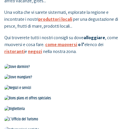
affitti vacanze, gîtes...
Una volta che vi sarete sistemati, esplorate la regione e
incontrate i nostri
produttori locali
per una degustazione di
pesce, frutti di mare, prodotti locali...
Qui troverete tutti i nostri consigli su dove
alloggiare
, come
muoversi e cosa fare.
come muoversi
o l'
elenco dei
ristoranti
e
negozi
nella nostra zona.
Dove dormire?
Dove mangiare?
Negozi e servizi
Bons plans et offres spéciales
Biglietteria
L'Ufficio del Turismo