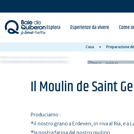
Skip
to
main
content
Esplora
Esperienze da vivere
Come or
Casa
Preparazione del
Il Moulin de Saint G
Produciamo :
*il nostro grano a Erdeven, in riva al Ria, e a 
*la nostra farina dal nostro mulino