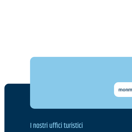
monmai
I nostri uffici turistici