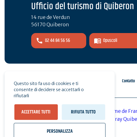
Ufficio del turismo di Quiberon
14 rue de Verdun
56170 Quiberon
02 44 84 56 56
Opuscoli
Spazio pro
Stampa
Contatto
Questo sito fa uso di cookies e ti
consente di decidere se accettarli o
rifiutarli
ACCETTARE TUTTI
RIFIUTA TUTTO
PERSONALIZZA