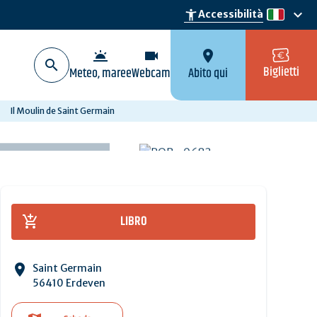
keyboard_arrow_down
accessibility_new
Accessibilità
it
wb_twilight
videocam
location_on
Biglietti
Meteo, maree
Webcam
Abito qui
Il Moulin de Saint Germain
LIBRO
Saint Germain
56410 Erdeven