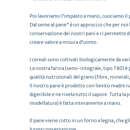
Poi lavoriamo l'impasto a mano, cuociamo il p
Dal seme al pane" è un approccio che per noi h
conservazione dei nostri pani e ci permette di
creare valore a misura d'uomo.
I cereali sono coltivati biologicamente da vari
La nostra farina (semi-integrale, tipo T80) è 
qualità nutrizionali del grano (fibre, minerali
Il nostro pane è prodotto con lievito madre na
digeribile e ne rivela tutto il sapore. Tutta 
modellatura) è fatta interamente a mano.
Il pane viene cotto in un forno a legna, che gli
lunga conservazione.