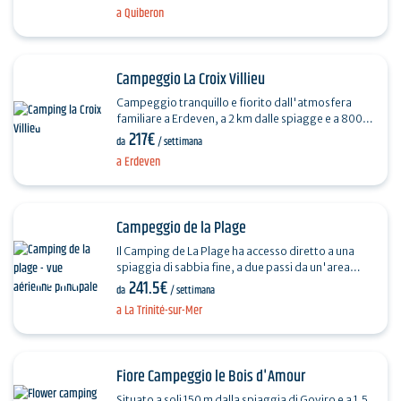
da…
a Quiberon
Campeggio La Croix Villieu
Campeggio tranquillo e fiorito dall'atmosfera
familiare a Erdeven, a 2 km dalle spiagge e a 800 m
217€
dal centro città. La Croix Villieu è un campeggio…
da
/ settimana
a Erdeven
Campeggio de la Plage
Il Camping de La Plage ha accesso diretto a una
spiaggia di sabbia fine, a due passi da un'area
241.5€
naturale e vicino al porto di La Trinité.…
da
/ settimana
a La Trinité-sur-Mer
Fiore Campeggio le Bois d'Amour
Situato a soli 150 m dalla spiaggia di Goviro e a 1,5