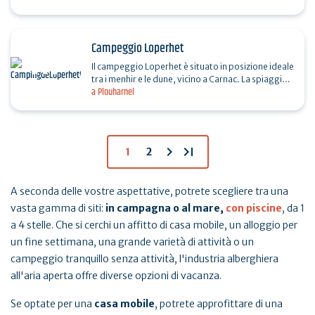
in…
Campeggio Loperhet
Il campeggio Loperhet è situato in posizione ideale
tra i menhir e le dune, vicino a Carnac. La spiaggia
a Plouharnel
dista 2 km. Il campeggio dispone di un laghetto…
chevron_right
last_page
1
2
A seconda delle vostre aspettative, potrete scegliere tra una
vasta gamma di siti:
in campagna o al mare,
con piscine
, da 1
a 4 stelle. Che si cerchi un affitto di casa mobile, un alloggio per
un fine settimana, una grande varietà di attività o un
campeggio tranquillo senza attività, l'industria alberghiera
all'aria aperta offre diverse opzioni di vacanza.
Se optate per una
casa mobile
, potrete approfittare di una