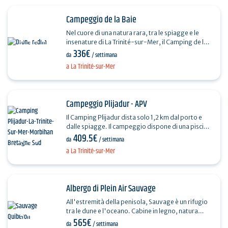
Campeggio de la Baie
Nel cuore di una natura rara, tra le spiagge e le
insenature di La Trinité-sur-Mer, il Camping de la
336€
Baie vi invita a trascorrere una vacanza autentica,
da
/ settimana
…
a La Trinité-sur-Mer
Campeggio Plijadur - APV
Il Camping Plijadur dista solo 1,2 km dal porto e
dalle spiagge. Il campeggio dispone di una piscina
409.5€
interna riscaldata, di un'area giochi e acquascivoli,
da
/ settimana
…
a La Trinité-sur-Mer
Albergo di Plein Air Sauvage
All'estremità della penisola, Sauvage è un rifugio
tra le dune e l'oceano. Cabine in legno, natura
565€
incontaminata, cucina al profumo di mare e sport
da
/ settimana