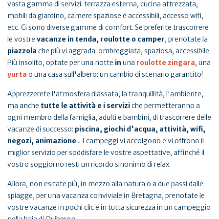
vasta gamma di servizi: terrazza esterna, cucina attrezzata,
mobili da giardino, camere spaziose e accessibili, accesso wifi,
ecc. Ci sono diverse gamme di comfort. Se preferite trascorrere
le vostre
vacanze in tenda, roulotte o camper
, prenotate la
piazzola
che più vi aggrada: ombreggiata, spaziosa, accessibile.
Più insolito, optate per una notte
in
una
roulotte zingara
, una
yurta
o una casa sull'albero: un cambio di scenario garantito!
Apprezzerete l'atmosfera rilassata, la tranquillità, l'ambiente,
ma anche
tutte le attività e i servizi
che permetteranno a
ogni membro della famiglia, adulti e bambini, di trascorrere delle
vacanze di successo:
piscina, giochi d'acqua, attività, wifi,
negozi, animazione
... I campeggi vi accolgono e vi offrono il
miglior servizio per soddisfare le vostre aspettative, affinché il
vostro soggiorno resti un ricordo sinonimo di relax.
Allora, non esitate più, in mezzo alla natura o a due passi dalle
spiagge, per una vacanza conviviale in Bretagna, prenotate le
vostre vacanze in pochi clic e in tutta sicurezza in un campeggio