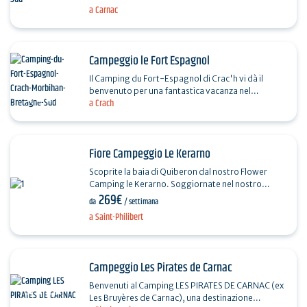
a Carnac
Campeggio le Fort Espagnol
Il Camping du Fort-Espagnol di Crac'h vi dà il
benvenuto per una fantastica vacanza nel
a Crach
Morbihan! Tuffatevi nel nostro parco acquatico
con piscina…
Fiore Campeggio Le Kerarno
Scoprite la baia di Quiberon dal nostro Flower
Camping le Kerarno. Soggiornate nel nostro
269€
campeggio 4 stelle di 5 ettari vicino alle spiagge.…
da
/ settimana
a Saint-Philibert
Campeggio Les Pirates de Carnac
Benvenuti al Camping LES PIRATES DE CARNAC (ex
Les Bruyères de Carnac), una destinazione