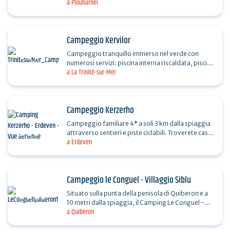
a Plouharnel
incantata nel cuore della Bretagna meridionale.
Situato tra le…
Campeggio Kervilor
Campeggio tranquillo immerso nel verde con
numerosi servizi: piscina interna riscaldata, piscina
a La Trinité-sur-Mer
esterna con acquascivoli, parco giochi, ampie
piazzole,…
Campeggio Kerzerho
Campeggio familiare 4* a soli 3 km dalla spiaggia
attraverso sentieri e piste ciclabili. Troverete case
a Erdeven
mobili e piazzole da affittare in un ambiente…
Campeggio le Conguel - Villaggio Siblu
Situato sulla punta della penisola di Quiberon e a
10 metri dalla spiaggia, il Camping Le Conguel -
a Quiberon
Siblu Village offre una vasta gamma di
intrattenimenti…