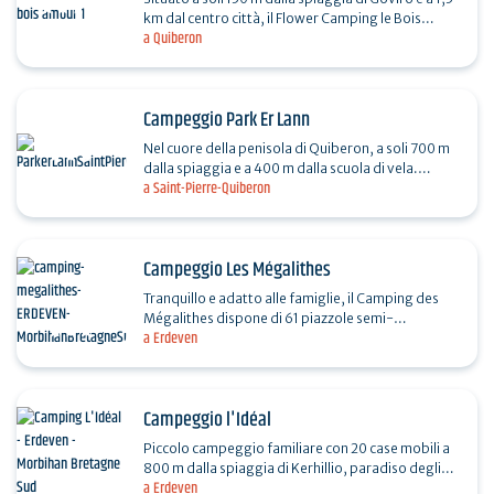
km dal centro città, il Flower Camping le Bois
a Quiberon
d'Amour sarà la vostra meta ideale per le vacanze
a…
Campeggio Park Er Lann
Nel cuore della penisola di Quiberon, a soli 700 m
dalla spiaggia e a 400 m dalla scuola di vela.
a Saint-Pierre-Quiberon
Ambiente ideale per una vacanza tranquilla. Da
aprile…
Campeggio Les Mégalithes
Tranquillo e adatto alle famiglie, il Camping des
Mégalithes dispone di 61 piazzole semi-
a Erdeven
ombreggiate delimitate da siepi e 106 piazzole…
Campeggio l'Idéal
Piccolo campeggio familiare con 20 case mobili a
800 m dalla spiaggia di Kerhillio, paradiso degli
a Erdeven
sport da tavola e del nuoto. Escursioni a piedi e