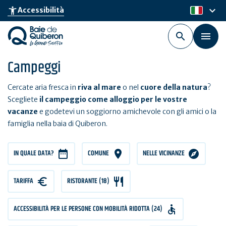
Skip
keyboard_arrow_down
accessibility_new
Accessibilità
it
to
main
content
Campeggi
Cercate aria fresca in
riva al mare
o nel
cuore della natura
?
Scegliete
il campeggio come alloggio per le vostre
vacanze
e godetevi un soggiorno amichevole con gli amici o la
famiglia nella baia di Quiberon.
IN QUALE DATA?
COMUNE
NELLE VICINANZE
TARIFFA
TARIFFA
RISTORANTE (18)
ACCESSIBILITÀ PER LE PERSONE CON MOBILITÀ RIDOTTA (24)