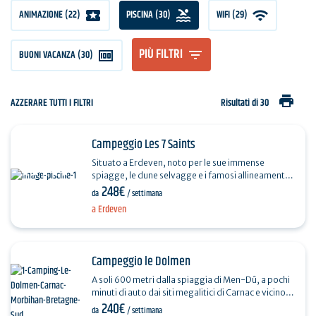
ANIMAZIONE (22)
PISCINA (30)
WIFI (29)
PIÙ FILTRI
BUONI VACANZA (30)
print
AZZERARE TUTTI I FILTRI
Risultati di 30
Campeggio Les 7 Saints
Situato a Erdeven, noto per le sue immense
spiagge, le dune selvagge e i famosi allineamenti
248€
megalitici, il campeggio 5 stelle Les 7 Saints vi
da
/ settimana
accoglie…
a Erdeven
Campeggio le Dolmen
A soli 600 metri dalla spiaggia di Men-Dû, a pochi
minuti di auto dai siti megalitici di Carnac e vicino a
240€
tutti i servizi, il Camping le Dolmen vi dà…
da
/ settimana