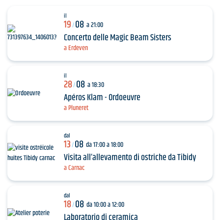
il
19
08
a 21:00
/
Concerto delle Magic Beam Sisters
a Erdeven
il
28
08
a 18:30
/
Apéros Klam - Ordoeuvre
a Pluneret
dal
13
08
da 17:00 a 18:00
/
Visita all’allevamento di ostriche da Tibidy
a Carnac
dal
18
08
da 10:00 a 12:00
/
Laboratorio di ceramica