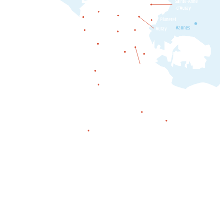
Sainte-Anne
Mendon
-d’Auray
Belz
Etel
Pluneret
Ploemel
Erdeven
Vannes
Auray
Crac'h
Carnac
Plouharnel
Locmariaquer
La Trinité-
sur-Mer
Saint-Philibert
Saint-Pierre-Quiberon
Quiberon
Houat
Hœdic
Belle-île-en-mer