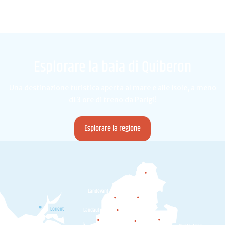
Esplorare la baia di Quiberon
Una destinazione turistica aperta al mare e alle isole, a meno
di 3 ore di treno da Parigi!
Esplorare la regione
Camors
Landévant
Pluvigner
Lorient
Landaul
Plumergat
Brec'h
Locoal-