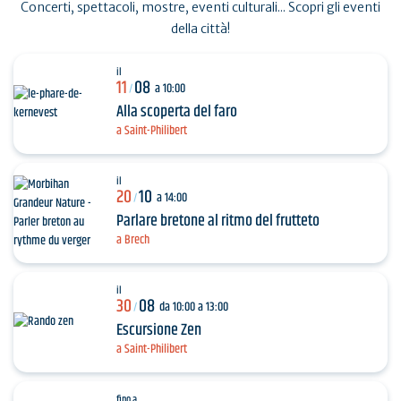
Concerti, spettacoli, mostre, eventi culturali... Scopri gli eventi
della città!
il
11
08
a 10:00
/
Alla scoperta del faro
a Saint-Philibert
il
20
10
a 14:00
/
Parlare bretone al ritmo del frutteto
a Brech
il
30
08
da 10:00 a 13:00
/
Escursione Zen
a Saint-Philibert
fino a