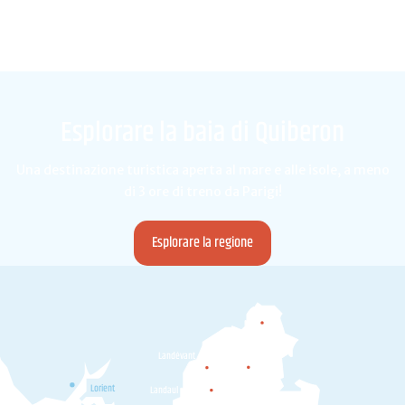
Esplorare la baia di Quiberon
Una destinazione turistica aperta al mare e alle isole, a meno
di 3 ore di treno da Parigi!
Esplorare la regione
Camors
Landévant
Pluvigner
Lorient
Landaul
Plumergat
Brec'h