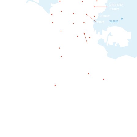
Locoal-
Sainte-Anne
Mendon
-d’Auray
Belz
Etel
Pluneret
Ploemel
Erdeven
Vannes
Auray
Crac'h
Carnac
Plouharnel
Locmariaquer
La Trinité-
sur-Mer
Saint-Philibert
Saint-Pierre-Quiberon
Quiberon
Houat
Hœdic
Belle-île-en-mer