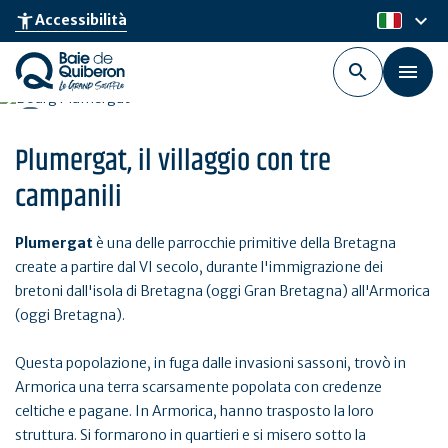
Skip
keyboard_arrow_down
accessibility_new
Accessibilità
it
to
main
content
Plumergat, il villaggio con tre
campanili
Plumergat
è una delle parrocchie primitive della Bretagna
create a partire dal VI secolo, durante l'immigrazione dei
bretoni dall'isola di Bretagna (oggi Gran Bretagna) all'Armorica
(oggi Bretagna).
Questa popolazione, in fuga dalle invasioni sassoni, trovò in
Armorica una terra scarsamente popolata con credenze
celtiche e pagane. In Armorica, hanno trasposto la loro
struttura. Si formarono in quartieri e si misero sotto la