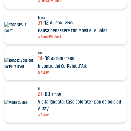
a Locoal-Mendon
fino a
31
12
da 18:30 a 21:00
/
Pausa benessere con Mova e Le Galet
a Saint-Philibert
dal
14
08
da 10:00 a 18:00
/
Incontro dei Co'Peint d'Art
a Auray
il
27
08
a 11:00
/
Visita guidata: Case colorate - pan de bois ad
Auray
a Auray