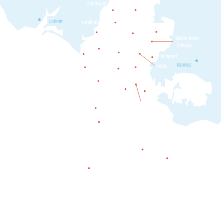
Landévant
Pluvigner
Lorient
Landaul
Plumergat
Brec'h
Locoal-
Sainte-Anne
Mendon
-d’Auray
Belz
Etel
Pluneret
Ploemel
Erdeven
Vannes
Auray
Crac'h
Carnac
Plouharnel
Locmariaquer
La Trinité-
sur-Mer
Saint-Philibert
Saint-Pierre-Quiberon
Quiberon
Houat
Hœdic
Belle-île-en-mer