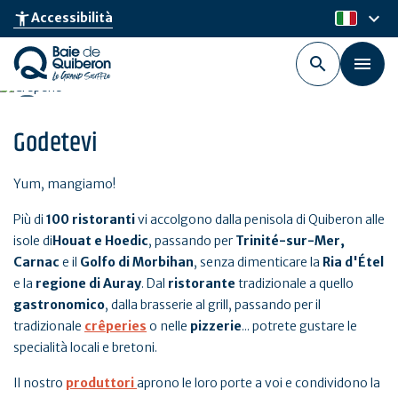
Skip
keyboard_arrow_down
accessibility_new
Accessibilità
it
to
main
content
Godetevi
Yum, mangiamo!
Più di
100 ristoranti
vi accolgono dalla penisola di Quiberon alle
isole di
Houat e Hoedic
, passando per
Trinité-sur-Mer,
Carnac
e il
Golfo di Morbihan
, senza dimenticare la
Ria d'Étel
e la
regione di Auray
. Dal
ristorante
tradizionale a quello
gastronomico
, dalla brasserie al grill, passando per il
tradizionale
crêperies
o nelle
pizzerie
... potrete gustare le
specialità locali e bretoni.
Il nostro
produttori
aprono le loro porte a voi e condividono la