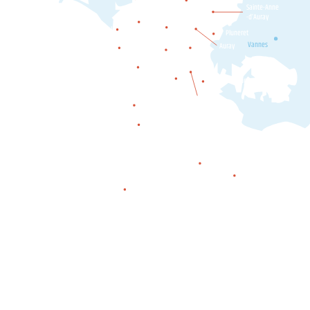
Locoal-
Sainte-Anne
Mendon
-d’Auray
Belz
Etel
Pluneret
Ploemel
Erdeven
Vannes
Auray
Crac'h
Carnac
Plouharnel
Locmariaquer
La Trinité-
sur-Mer
Saint-Philibert
Saint-Pierre-Quiberon
Quiberon
Houat
Hœdic
Belle-île-en-mer