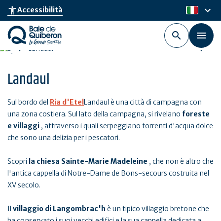
Skip
keyboard_arrow_down
accessibility_new
Accessibilità
it
to
main
content
Landaul
Sul bordo del
Ria d'Etel
Landaul è una città di campagna con
una zona costiera. Sul lato della campagna, si rivelano
foreste
e villaggi
, attraverso i quali serpeggiano torrenti d'acqua dolce
che sono una delizia per i pescatori.
Scopri
la chiesa Sainte-Marie Madeleine
, che non è altro che
l'antica cappella di Notre-Dame de Bons-secours costruita nel
XV secolo.
Il
villaggio di Langombrac'h
è un tipico villaggio bretone che
ha conservato i suoi vecchi edifici e la sua cappella dedicata a