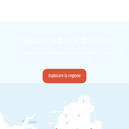
Esplorare la baia di Quiberon
Una destinazione turistica aperta al mare e alle isole, a meno
di 3 ore di treno da Parigi!
Esplorare la regione
Camors
Landévant
Pluvigner
Lorient
Landaul
Plumergat
Brec'h