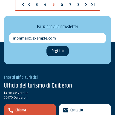
first_page
chevron_left
chevron_right
last_page
3
4
5
6
7
8
Iscrizione alla newsletter
monmail@exemple.com
I nostri uffici turistici
Ufficio del turismo di Quiberon
14 rue de Verdun
56170 Quiberon
Chiama
Contatto