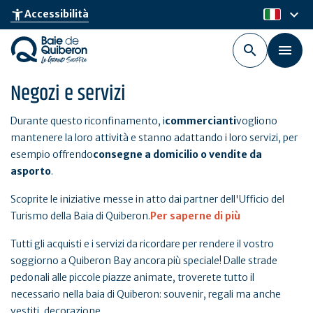
Skip
keyboard_arrow_down
accessibility_new
Accessibilità
it
to
main
content
Negozi e servizi
Durante questo riconfinamento, i
commercianti
vogliono
mantenere la loro attività e stanno adattando i loro servizi, per
esempio offrendo
consegne a domicilio o vendite da
asporto
.
Scoprite le iniziative messe in atto dai partner dell'Ufficio del
Turismo della Baia di Quiberon.
Per saperne di più
Tutti gli acquisti e i servizi da ricordare per rendere il vostro
soggiorno a Quiberon Bay ancora più speciale! Dalle strade
pedonali alle piccole piazze animate, troverete tutto il
necessario nella baia di Quiberon: souvenir, regali ma anche
vestiti, decorazione...