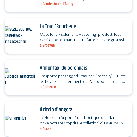
a Sainte-Anne-d'Auray
formaggi e alla gastronomia". Alexandre vi invita
a…
La Tradi'Boucherie
Macelleria - salumeria - catering: prodotti locali,
carni del Morbihan, ricette fatte in casa e gustosi
a Erdeven
piatti di catering, preparati con passione per…
Armor Taxi Quiberonnais
Trasporto passeggeri - taxi con licenza 7/7 - tutte
le distanze Trasferimenti dall'aeroporto e dalla
a Quiberon
stazione Prenotazione consigliata
Il riccio d'angora
Le Herisson Angora è una boutique della lana,
dove potrete scoprire le collezioni di LANGYARNS,
a Auray
PHILDAR, FONTY, DMC, ROWAN e KATIA. Saremo
lieti di…