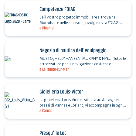
Competenze FDIAG
Se il vostro progetto immobiliare si trova nel
Morbihan e nelle sue isole, rivolgetevi a FDIAG
a Ploemel
EXPERTISE per le vostre esigenze di "Diagnostica,
audit,…
Negozio di nautica dell'equipaggio
MUSTO, HELLY HANSEN, MURPHY & NYE... Tutte le
attrezzature per la navigazione costiera e
a La Trinité-sur-Mer
d'altura. Abbigliamento, scarpe, stivali, valigie
e…
Gioielleria Louis-Victor
La gioielleria Louis Victor, situata ad Auray, nei
pressi di Vannes e Lorient, vi accompagna in ogni
a Carnac
fase, dalla creazione su misura alla riparazione o…
Presqu'ile Loc