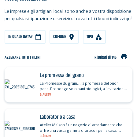
Le imprese e gli artigiani locali sono anche a vostra disposizione
per qualsiasi riparazione o servizio. Trova tutti i buoni indirizzi qui!
IN QUALE DATA?
COMUNE
TIPO
print
AZZERARE TUTTI I FILTRI
Risultati di 145
La promessa del grano
La Promesse du grain... la promessa del buon
pane! Propongo solo pani biologici, a lievitazione
a Auray
naturale e impastati a mano, prodotti con farine…
Laboratorio a casa
Atelier Maison è un negozio di arredamento che
offre una vasta gamma di articoli per la casa:
a Auray
stoviglie, tessuti, illuminazione, piccole