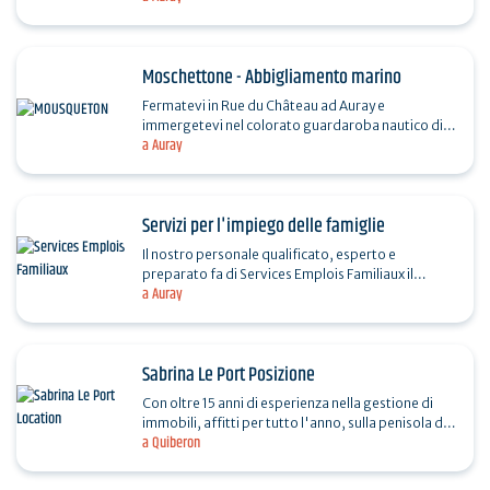
decorazioni…
Moschettone - Abbigliamento marino
Fermatevi in Rue du Château ad Auray e
immergetevi nel colorato guardaroba nautico di
a Auray
Mousqueton, marchio bretone creato nel 2003.
Vestiti comodi e…
Servizi per l'impiego delle famiglie
Il nostro personale qualificato, esperto e
preparato fa di Services Emplois Familiaux il
a Auray
vostro partner di fiducia. Operiamo in diversi
settori e offriamo…
Sabrina Le Port Posizione
Con oltre 15 anni di esperienza nella gestione di
immobili, affitti per tutto l'anno, sulla penisola di
a Quiberon
Quiberon e dintorni. Vantaggio: richiesta…