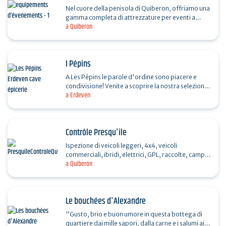
Nel cuore della penisola di Quiberon, offriamo una
gamma completa di attrezzature per eventi a
a Quiberon
noleggio e una sala ricevimenti situata in posizione
ideale…
I Pépins
A Les Pépins le parole d'ordine sono piacere e
condivisione! Venite a scoprire la nostra selezione
a Erdeven
di vini naturali, birre locali, sidri e liquori…
Contrôle Presqu'île
Ispezione di veicoli leggeri, 4x4, veicoli
commerciali, ibridi, elettrici, GPL, raccolte, camper
a Quiberon
(lunghezza massima 6,5 m) e 2 ruote. Aperto dal
lunedì…
Le bouchées d'Alexandre
"Gusto, brio e buon umore in questa bottega di
quartiere dai mille sapori, dalla carne e i salumi ai