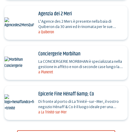
Agenzia dei 2 Meri
L'Agence des 2 Mers è presente nella baia di
Quiberon da 30 anni ed è rinomata per le sue
a Quiberon
competenze e la sua conoscenza del mercato
locale. Ascolto,…
Conciergerie Morbihan
La CONCIERGERIE MORBIHAN è specializzata nella
gestione in affitto e non di seconde case lungo la
a Pluneret
costa tra Vannes e la Ria d'Etel. Gestiamo
l'affitto…
Epicerie Fine Hénaff &amp; Co
Di fronte al porto di La Trinité-sur-Mer, il vostro
negozio Hénaff & Co è il luogo ideale per una
a La Trinité-sur-Mer
passeggiata in riva al mare o prima di partire…